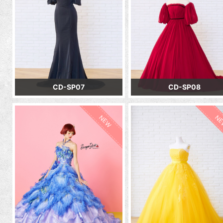
CD-SP07
CD-SP08
NEW
N