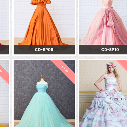
CD-SP09
CD-SP10
EW
NEW