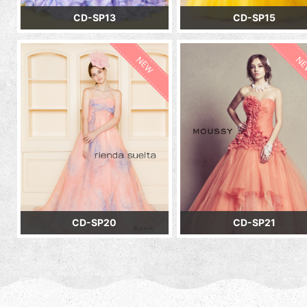
CD-SP13
CD-SP15
NEW
N
CD-SP20
CD-SP21