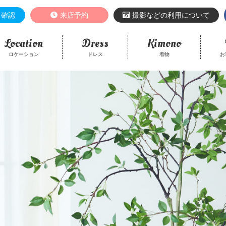
き確認
来店予約
撮影などの利用について
Location
Dress
Kimono
ロケーション
ドレス
着物
お