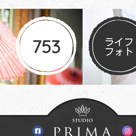
753
ライフ
フォト