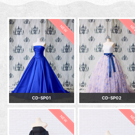
NEW
N
CD-SP01
CD-SP02
NEW
N