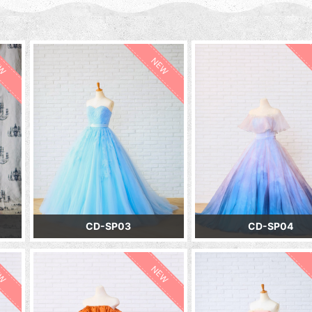
EW
NEW
CD-SP03
CD-SP04
EW
NEW