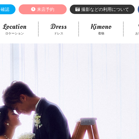
き確認
来店予約
撮影などの利用について
Location
Dress
Kimono
ロケーション
ドレス
着物
お