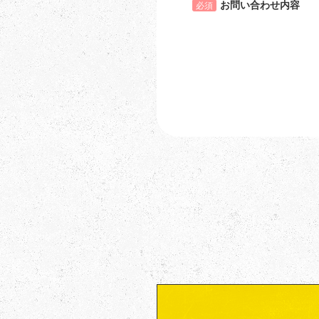
お問い合わせ内容
必須
こ
の
フ
ィ
ー
ル
ド
は
空
の
ま
ま
に
し
て