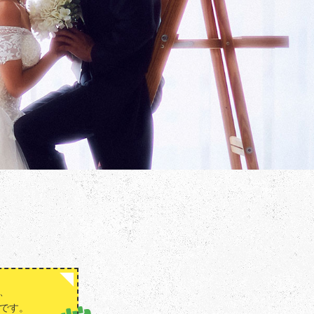
、
です。