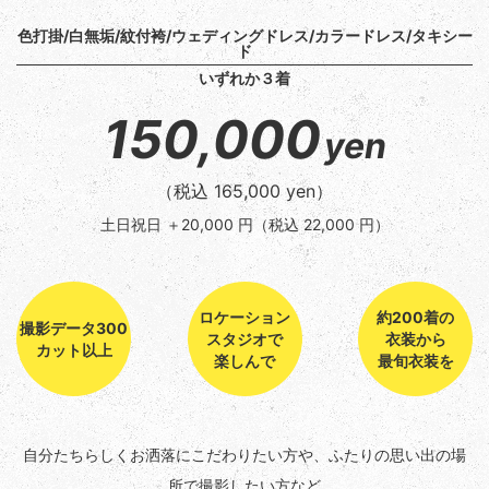
色打掛/白無垢/紋付袴/ウェディングドレス/カラードレス/タキシー
ド
いずれか３着
150,000
yen
（税込 165,000 yen）
土日祝日 ＋20,000 円
（税込 22,000 円）
ロケーション
約200着の
撮影データ300
スタジオで
衣装から
カット以上
楽しんで
最旬衣装を
自分たちらしくお洒落にこだわりたい方や、ふたりの思い出の場
所で撮影したい方など