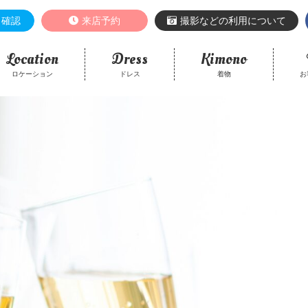
き確認
来店予約
撮影などの利用について
Location
Dress
Kimono
ロケーション
ドレス
着物
お