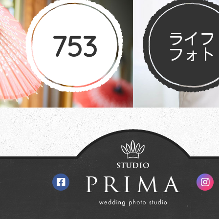
753
ライフ
フォト