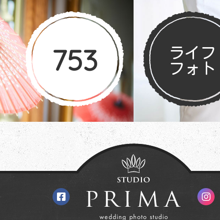
753
ライフ
フォト