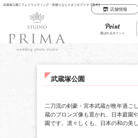
武蔵塚公園
| フォトウェディング・前撮りならスタジオプリマ【熊本】
店舗情報
Point
選ばれるポイント
武蔵塚公園
二刀流の剣豪・宮本武蔵が晩年過ご
蔵のブロンズ像も置かれ、日本庭園
園です。凛々しくも、日本の和の美