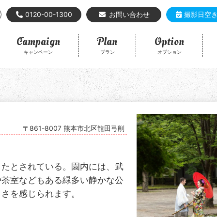
0120-00-1300
お問い合わせ
撮影日空
Campaign
Plan
Option
キャンペーン
プラン
オプション
〒861-8007 熊本市北区龍田弓削
したとされている。園内には、武
や茶室などもある緑多い静かな公
しさを感じられます。