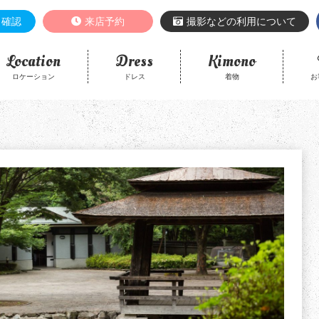
き確認
来店予約
撮影などの利用について
Location
Dress
Kimono
ロケーション
ドレス
着物
お