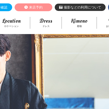
き確認
来店予約
撮影などの利用について
Location
Dress
Kimono
ロケーション
ドレス
着物
お